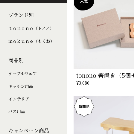
ブランド別
ｔｏｎｏｎｏ（トノノ）
ｍｏｋｕｎｅ（もくね）
商品別
テーブルウェア
tonono 箸置き（5
¥3,080
キッチン用品
インテリア
バス用品
キャンペーン商品