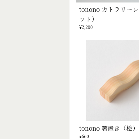
tonono カトラリー
ット）
¥2,200
tonono 箸置き（桧）
¥660