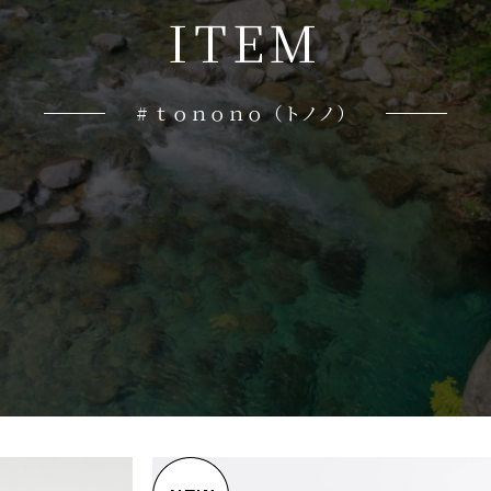
I
T
E
M
# ｔｏｎｏｎｏ（トノノ）