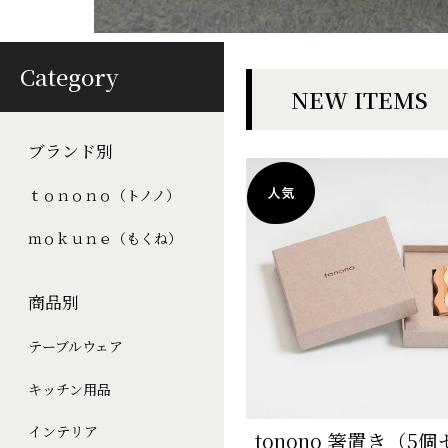
Category
NEW ITEMS
ブランド別
ｔｏｎｏｎｏ（トノノ）
ｍｏｋｕｎｅ（もくね）
商品別
テーブルウェア
キッチン用品
インテリア
tonono 箸置き（5