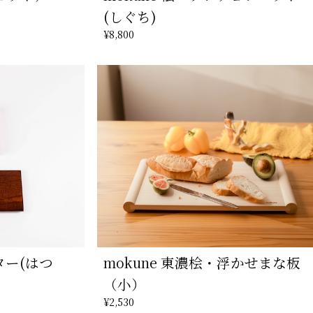
(しぐち)
¥8,800
ター(はつ
mokune 東濃桧・浮かせまな板
（小）
¥2,530