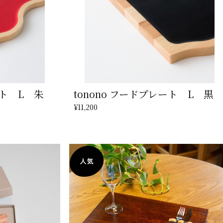
ート L 朱
tonono フードプレート L 黒
¥11,200