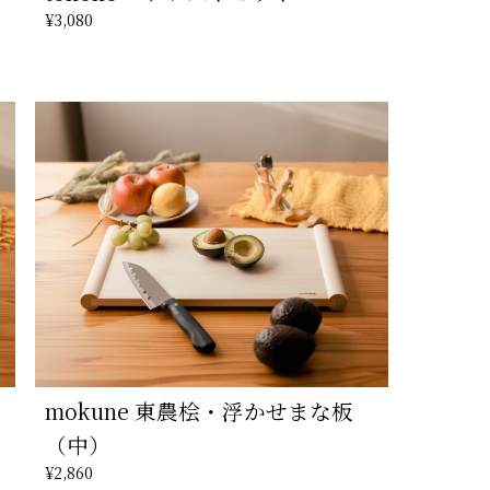
¥3,080
mokune 東農桧・浮かせまな板
（中）
¥2,860