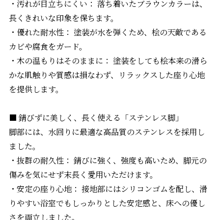
・汚れが目立ちにくい： 落ち着いたブラウンカラーは、
長くきれいな印象を保ちます。
・優れた耐水性： 塗装が水を弾くため、桧の天敵である
カビや腐食をガード。
・木の温もりはそのままに： 塗装をしても桧本来の滑ら
かな肌触りや質感は損なわず、リラックスした座り心地
を提供します。
■ 錆びずに美しく、長く使える「ステンレス脚」
脚部には、水回りに最適な高品質のステンレスを採用し
ました。
・抜群の耐久性： 錆びに強く、強度も高いため、脚元の
傷みを気にせず末長く愛用いただけます。
・安定の座り心地： 接地部にはシリコンゴムを配し、滑
りやすい浴室でもしっかりとした安定感と、床への優し
さを両立しました。