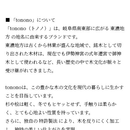
■ 「tonono」について
「tonono（トノノ）」は、岐阜県南東部に広がる 東濃地
方 の地名に由来するブランドです。
東濃地方は古くから林業が盛んな地域で、銘木として切
り出された木材は、現在でも伊勢神宮の式年遷宮で御神
木として使われるなど、長い歴史の中で木文化が脈々と
受け継がれてきました。
tononoは、この豊かな木の文化を現代の暮らしに生かす
ことを目指しています。
杉や桧は軽く、冬でもヒヤッとせず、手触りは柔らか
く、とても心地よい性質を持っています。
さらに、独自の 特許製法 により、木を反りにくく加工
し、独特の美しい仕上がりを実現。