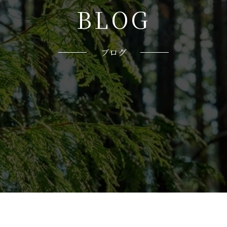
B
L
O
G
ブログ